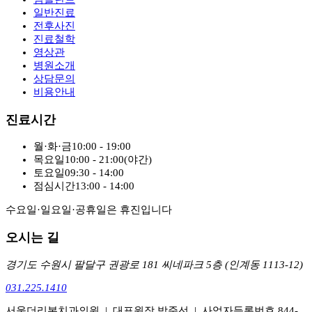
일반진료
전후사진
진료철학
영상관
병원소개
상담문의
비용안내
진료시간
월·화·금
10:00 - 19:00
목요일
10:00 - 21:00
(
야간
)
토요일
09:30 - 14:00
점심시간
13:00 - 14:00
수요일·일요일·공휴일은 휴진입니다
오시는 길
경기도 수원시 팔달구 권광로 181 씨네파크 5층 (인계동 1113-12)
031.225.1410
서울더리본치과의원
|
대표원장
박준선
|
사업자등록번호
844-