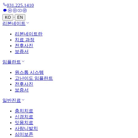
031.225.1410
·
KO
EN
리본네이트
리본네이트란
치료 과정
전후사진
보증서
임플란트
원스톱 시스템
고난이도 임플란트
전후사진
보증서
일반진료
충치치료
신경치료
잇몸치료
사랑니발치
심미보존