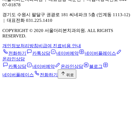
07-01878
경기도 수원시 팔달구 권광로 181 씨네파크 5층 (인계동 1113-12)
|
대표전화
031.225.1410
COPYRIGHT ©
2020
서울더리본치과의원
. ALL RIGHTS
RESERVED.
개인정보처리방침
비급여 진료비용 안내
전화하기
카톡상담
네이버예약
네이버플레이스
온라인상담
카톡상담
네이버예약
온라인상담
블로그
네이버플레이스
전화하기
위로