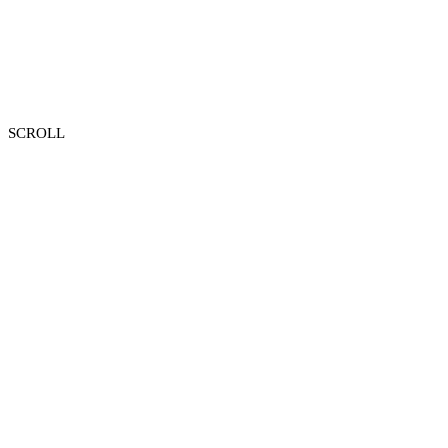
SCROLL
0
건+
임플란트 식립 건수
0
% 이상
정기검진 환자 비율