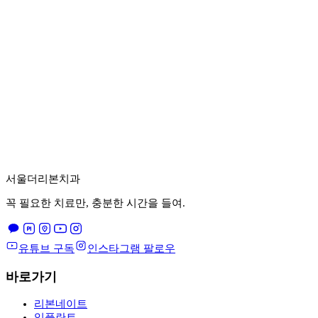
월·화·금
10:00 - 19:00
목요일
10:00 - 21:00
(
야간
)
토요일
09:30 - 14:00
점심시간
13:00 - 14:00
서울더리본치과
꼭 필요한 치료만, 충분한 시간을 들여.
유튜브 구독
인스타그램 팔로우
바로가기
리본네이트
임플란트